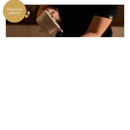
Propozycje
pobytów
ROYAL TULIP SAND
Sand SPA
Kołobrzeg
SZCZEGÓŁY