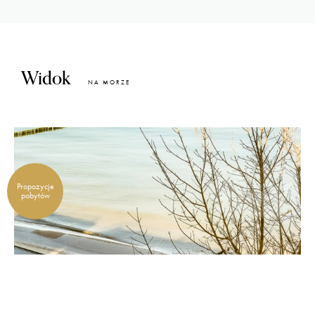
Widok
NA MORZE
Propozycje
pobytów
NIEZAPOMNIANY WIDOK
Widok fal i błękitu morza, sprawi, że odprężysz się i spędzisz
przyjemny czas, podczas wakacji. Dzięki położeniu