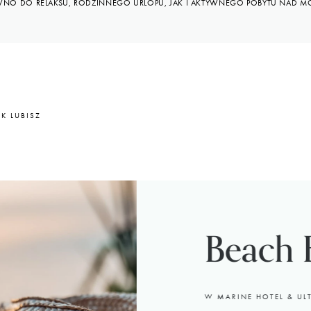
NO DO RELAKSU, RODZINNEGO URLOPU, JAK I AKTYWNEGO POBYTU NAD M
K LUBISZ
Beach 
W MARINE HOTEL & UL