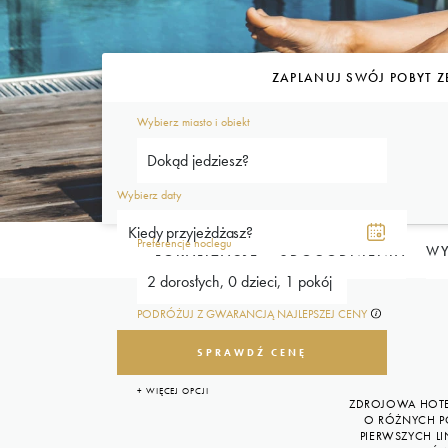
ZAPLANUJ SWÓJ POBYT Z
Wybierz miasto i obiekt
Dokąd jedziesz?
Wybierz daty
Preferencje noclegu
LOKALIZACJE
UDOGODNIENIA
WY
2 dorosłych, 0 dzieci, 1 pokój
PODRÓŻUJ Z GWARANCJĄ NAJLEPSZEJ CENY
SPRAWDŹ CENĘ
+ WIĘCEJ OPCJI
ZDROJOWA HOTE
O RÓŻNYCH PO
PIERWSZYCH L