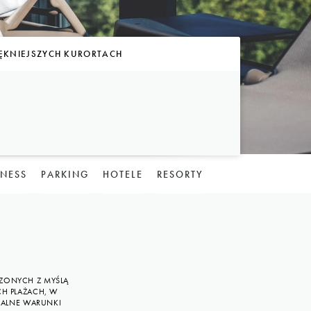
IĘKNIEJSZYCH KURORTACH
LNESS
PARKING
HOTELE
RESORTY
ZONYCH Z MYŚLĄ
CH PLAŻACH, W
EALNE WARUNKI