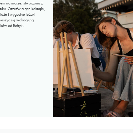
okiem na morze, stworzona z
nku. Orzeźwiające koktajle,
 loże i wygodne leżaki
cieszyć się wakacyjną
oków od Bałtyku.