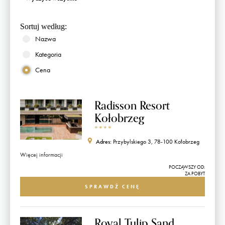
Sortuj według:
Nazwa
Kategoria
Cena
Radisson Resort
Kołobrzeg
*
*
*
*
Adres:
Przybylskiego 3, 78-100 Kołobrzeg
Więcej informacji
POCZĄWSZY OD:
ZA POBYT
SPRAWDŹ CENĘ
Royal Tulip Sand