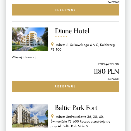
ZA POBYT
REZERWUJ
Diune Hotel
*
*
*
*
*
Adres:
ul. Sułkowskiego 4 A-C, Kołobrzeg
78-100
Więcej informacji
POCZĄWSZY OD:
1180 PLN
ZA POBYT
REZERWUJ
Baltic Park Fort
Adres:
Uzdrowiskowa 36, 38, 40,
Świnoujście 72-600 Recepcja znajduje się
przy Al. Baltic Park Molo 5