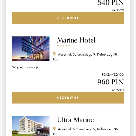
540 PLN
ZA POBYT
REZERWUJ
Marine Hotel
*
*
*
*
*
Adres:
ul. Sułkowskiego 9, Kołobrzeg 78-
100
Więcej informacji
POCZĄWSZY OD:
960 PLN
ZA POBYT
REZERWUJ
Ultra Marine
Adres:
ul. Sułkowskiego 9, Kołobrzeg 78-
100