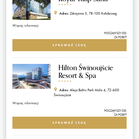
*
*
*
*
*
Adres:
Zdrojowa 3, 78-100 Kołobrzeg
Więcej informacji
POCZĄWSZY OD:
ZA POBYT
SPRAWDŹ CENĘ
Hilton Świnoujście
Resort & Spa
*
*
*
*
*
Adres:
Aleja Baltic Park Molo 4, 72-600
Świnoujście
Więcej informacji
POCZĄWSZY OD:
ZA POBYT
SPRAWDŹ CENĘ