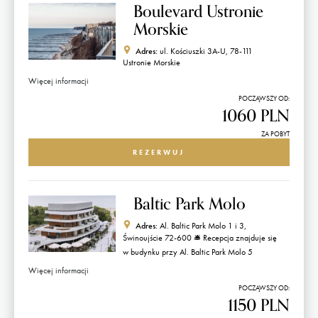
Boulevard Ustronie
Morskie
Adres:
ul. Kościuszki 3A-U, 78-111
Ustronie Morskie
Więcej informacji
POCZĄWSZY OD:
1060 PLN
ZA POBYT
REZERWUJ
Baltic Park Molo
Adres:
Al. Baltic Park Molo 1 i 3,
Świnoujście 72-600 🛎️ Recepcja znajduje się
w budynku przy Al. Baltic Park Molo 5
Więcej informacji
POCZĄWSZY OD:
1150 PLN