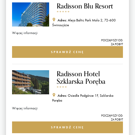
Radisson Blu Resort
*
*
*
*
*
Adres:
Aleja Baltic Park Molo 2, 72-600
Świnoujście
Więcej informacji
POCZĄWSZY OD:
ZA POBYT
SPRAWDŹ CENĘ
Radisson Hotel
Szklarska Poręba
*
*
*
*
Adres:
Osiedle Podgórze 1F, Szklarska
Poręba
Więcej informacji
POCZĄWSZY OD:
ZA POBYT
SPRAWDŹ CENĘ