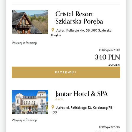
Cristal Resort
Szklarska Poręba
Adres:
Kołłątaja 4A, 58-580 Szklarska
Poręba
Więcej informacji
POCZĄWSZY OD:
340 PLN
ZA POBYT
REZERWUJ
Jantar Hotel & SPA
*
*
*
Adres:
ul. Rafińskiego 12, Kołobrzeg 78-
100
Więcej informacji
POCZĄWSZY OD: