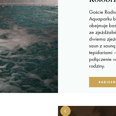
Goście Radis
Aquaparku be
obejmuje base
ze zjeżdżaln
dwiema zjeżd
saun z sauną
tepidariami 
połączenie w
rodziny.
RADISS