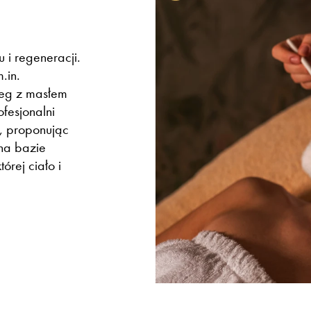
 i regeneracji.
.in.
eg z masłem
fesjonalni
, proponując
 na bazie
órej ciało i