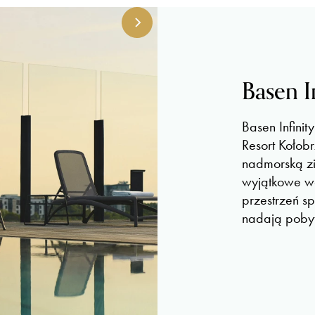
Basen I
Basen Infinit
Resort Kołob
nadmorską zie
wyjątkowe wa
przestrzeń s
nadają pobyt