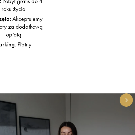
:
Pobyt gratis do 4
roku życia
zęta:
Akceptujemy
koty za dodatkową
opłatą
arking:
Płatny