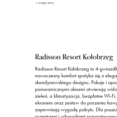
+ WIĘCEJ OPCJI
Radisson Resort Kołobrzeg
Radisson Resort Kołobrzeg to 4-gwiazd
nowoczesny komfort spotyka się z eleg
skandynawskiego designu. Pokoje i apa
panoramicznymi oknami otwierają wido
zieleń, a klimatyzacja, bezpłatne Wi-Fi,
ekranem oraz zestaw do parzenia kawy
zapewniają wygodę pobytu. Dla poszuk
przestrzeni i udogodnień przygotowano