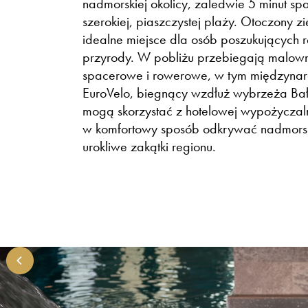
nadmorskiej okolicy, zaledwie 5 minut s
szerokiej, piaszczystej plaży. Otoczony zi
idealne miejsce dla osób poszukujących 
przyrody. W pobliżu przebiegają malown
spacerowe i rowerowe, w tym międzynar
EuroVelo, biegnący wzdłuż wybrzeża Bał
mogą skorzystać z hotelowej wypożyczal
w komfortowy sposób odkrywać nadmorski
urokliwe zakątki regionu.