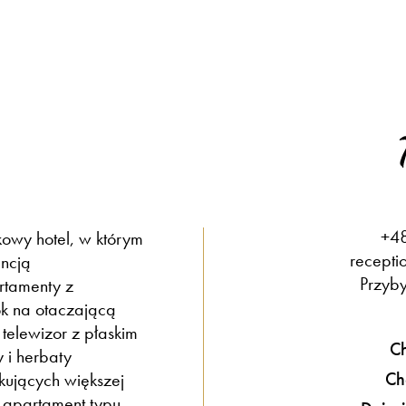
+48
kowy hotel, w którym
recepti
ancją
Przyby
rtamenty z
k na otaczającą
 telewizor z płaskim
Ch
 i herbaty
Ch
ujących większej
 apartament typu