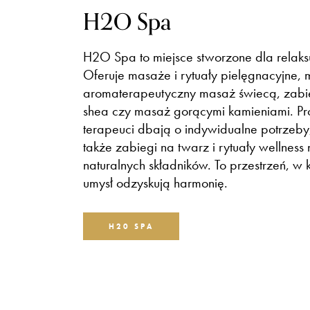
H2O Spa
H2O Spa to miejsce stworzone dla relaksu
Oferuje masaże i rytuały pielęgnacyjne, m
aromaterapeutyczny masaż świecą, zabi
shea czy masaż gorącymi kamieniami. Pro
terapeuci dbają o indywidualne potrzeby
także zabiegi na twarz i rytuały wellness
naturalnych składników. To przestrzeń, w kt
umysł odzyskują harmonię.
H20 SPA