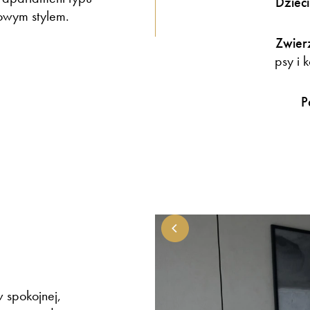
Dzieci
kowym stylem.
Zwier
psy i 
P
 spokojnej,