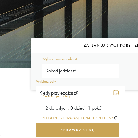
ZAPLANUJ SWÓJ POBYT Z
Wybierz miasto i obiekt
Dokąd jedziesz?
Wybierz daty
Preferencje noclegu
2 dorosłych, 0 dzieci, 1 pokój
PODRÓŻUJ Z GWARANCJĄ NAJLEPSZEJ CENY
SPRAWDŹ CENĘ
;