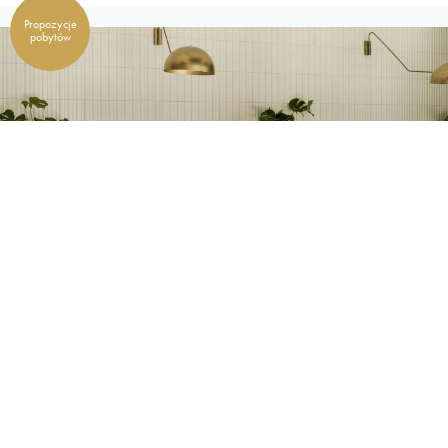
Propozycje
pobytów
Dolina nadmorskiego
smaku