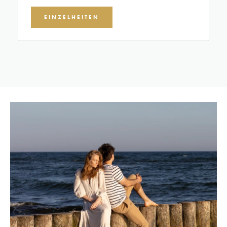
Addresse:
Kołłątaja 4A, 58-580
Szklarska Poręba
EINZELHEITEN
+48 91 40 40
Reservierung:
400
Rezeption:
+48 75 61 06 888
Oyster
Addresse:
Świnoujście, Radisson
Blu Resort
Telefon:
+48 91 40 40 750
Onsen Sushi & Grill
Addresse:
Świnoujście, Hilton
Resort & Spa
Telefon:
+48 663 816 033