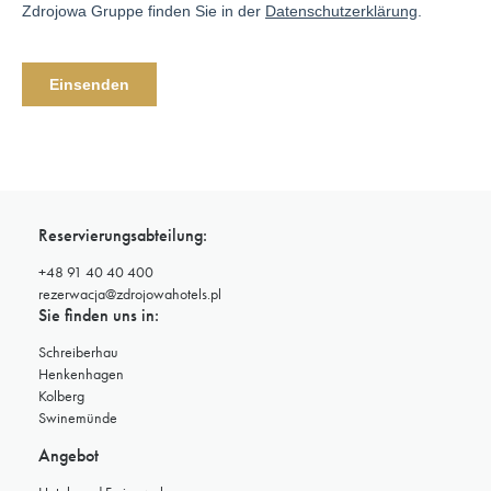
Telefon:
+48 94 71 06 460
Onsen Sushi & Grill
Addresse:
Kołobrzeg, Marine
Hotel & Ultra Marine
Telefon:
+48 94 35 34 550
Reservierungsabteilung:
+48 91 40 40 400
rezerwacja@zdrojowahotels.pl
Arté
Sie finden uns in:
Addresse:
Kołobrzeg, Diune Hotel
Schreiberhau
& Resort
Henkenhagen
Telefon:
+48 94 35 55 700
Kolberg
Swinemünde
Angebot