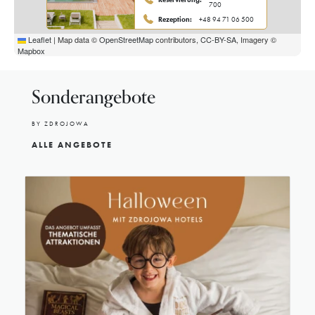
700
Rezeption:
+48 94 71 06 500
Leaflet
|
Map data ©
OpenStreetMap
contributors,
CC-BY-SA
, Imagery ©
Mapbox
Royal Tulip Sand
Addresse:
Zdrojowa 3, 78-100
Sonderangebote
Kołobrzeg
+48 91 40 40
Reservierung:
BY ZDROJOWA
400
Rezeption:
+48 94 35 34 100
ALLE ANGEBOTE
Hilton Świnoujście Resort & Spa
Addresse:
Aleja Baltic Park Molo 4,
72-600 Świnoujście
+48 91 40 40
Reservierung:
900
Rezeption:
+48 91 40 40 901
Baltic Park Molo
Addresse:
Al. Baltic Park Molo 1 i