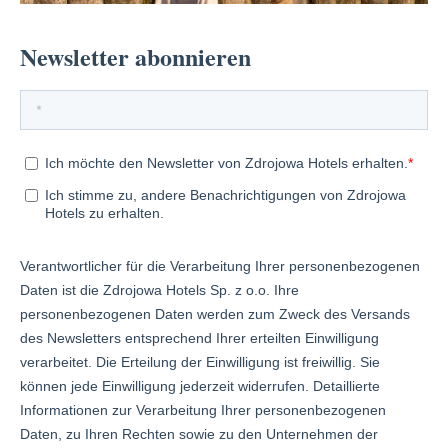
Restauracja Polonaise
Addresse:
Świnoujście, Hilton
Resort & Spa
Telefon:
+48 91 40 40 950
Spice & Herb
Addresse:
Szklarska Poręba,
Radisson Hotel Szklarska Poręba
Telefon:
75 629 95 50
Persante
Addresse:
Kołobrzeg, Radisson
Resort Kołobrzeg