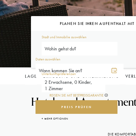
PLANEN SIE IHREN AUFENTHALT MI
Stadt und Immobilie auswählen
Wohin gehst du?
Daten auswählen
Unterkunftspräferenzen
LAGE
ERHOLUNG UND UNTERHALTUNG
VER
2 Erwachsene, 0 Kinder,
1 Zimmer
REISEN SIE MIT BESTPREISGARANTIE
Hotels und Appartements
PREIS PRÜFEN
+ MEHR OPTIONEN
DIE KOMFORTAB