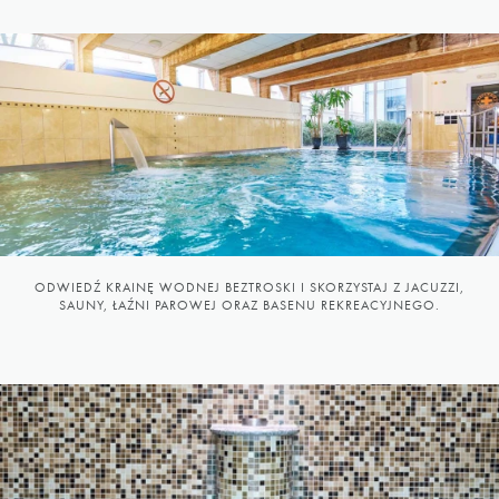
ODWIEDŹ KRAINĘ WODNEJ BEZTROSKI I SKORZYSTAJ Z JACUZZI,
SAUNY, ŁAŹNI PAROWEJ ORAZ BASENU REKREACYJNEGO.