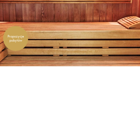
Propozycje
pobytów
Relaks na zdrowie
Delektuj się ciszą i spokojem w samym sercu bałtyckiego
uzdrowiska . Odprężająca sesja w naszej saunie to
lekarstwo poprawiające samopoczucie.